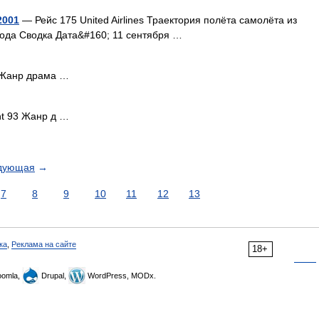
2001
— Рейс 175 United Airlines Траектория полёта самолёта из
года Сводка Дата&#160; 11 сентября …
 Жанр драма …
ht 93 Жанр д …
дующая
→
7
8
9
10
11
12
13
ка
,
Реклама на сайте
18+
omla,
Drupal,
WordPress, MODx.