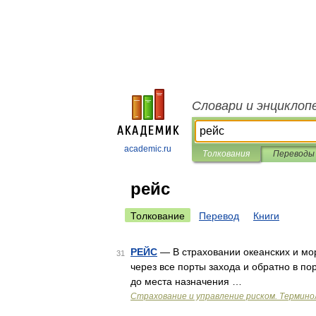
Словари и энциклоп
academic.ru
Толкования
Переводы
рейс
Толкование
Перевод
Книги
РЕЙС
— В страховании океанских и мор
31
через все порты захода и обратно в по
до места назначения …
Страхование и управление риском. Термино