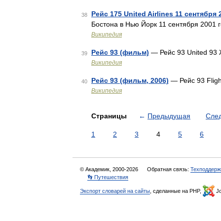
Рейс 175 United Airlines 11 сентября 
38
Бостона в Нью Йорк 11 сентября 2001 
Википедия
Рейс 93 (фильм)
— Рейс 93 United 93
39
Википедия
Рейс 93 (фильм, 2006)
— Рейс 93 Flig
40
Википедия
Страницы
←
Предыдущая
Сле
1
2
3
4
5
6
© Академик, 2000-2026
Обратная связь:
Техподдерж
👣 Путешествия
Экспорт словарей на сайты
, сделанные на PHP,
Jo