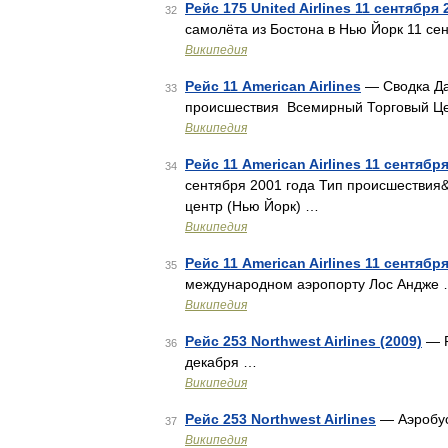
Рейс 175 United Airlines 11 сентября 
32
самолёта из Бостона в Нью Йорк 11 се
Википедия
Рейс 11 American Airlines
— Сводка Да
33
происшествия Всемирный Торговый Це
Википедия
Рейс 11 American Airlines 11 сентябр
34
сентября 2001 года Тип происшествия
центр (Нью Йорк) …
Википедия
Рейс 11 American Airlines 11 сентябр
35
международном аэропорту Лос Андже
Википедия
Рейс 253 Northwest Airlines (2009)
— Р
36
декабря …
Википедия
Рейс 253 Northwest Airlines
— Аэробус
37
Википедия